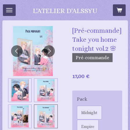
Passer
L'ATELIER D'ALSSYU
au
contenu
[Pré-commande]
principal
Take you home
tonight vol.2 🌸​
Pré-commande
17,00 €
Pack
Midnight
Empire